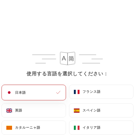
Boissons : Mungier
Viandes : La Bnéssane
Poissons : Manée Mangain (Rhône)
Fruits/Légumes : Voie Vente
(Rhône)
Boulangerie : St Just
使用する言語を選択してください：
使用する言語を選択してください：
ブランチ
日替わりメニュー
私たちのボジョレー
フランス語
フランス語
日本語
日本語
Petite pause café ?
Chaque matin de 9h à 11h30. Nos
英語
英語
スペイン語
スペイン語
croissants sortent tout juste du four
Soyons gourmands !
カタルーニャ語
カタルーニャ語
イタリア語
イタリア語