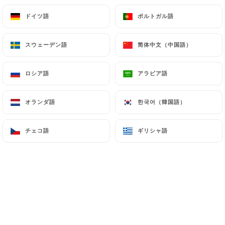
ドイツ語
ドイツ語
ポルトガル語
ポルトガル語
ブランチ
スウェーデン語
スウェーデン語
简体中文（中国語）
简体中文（中国語）
土曜日と日曜日は午前11時から午後3時まで。
ロシア語
ロシア語
アラビア語
アラビア語
食べ放題ビュッフェ（甘いものと塩辛い
25.00€
オランダ語
オランダ語
한국어（韓国語）
한국어（韓国語）
もの）
お好みの温かいお飲み物
チェコ語
チェコ語
ギリシャ語
ギリシャ語
お好みのトースト1枚:
サーモン、アボカド、半熟卵
ベーコン、半熟卵、コンテチーズ
ベジタリアン、ラタトゥイユ風野菜