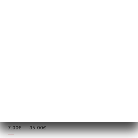
バニラクレームブリュレ
7.00€
私たちのボジョレー
新しいものは到着していません
12cl
75cl
白
7.00€
35.00€