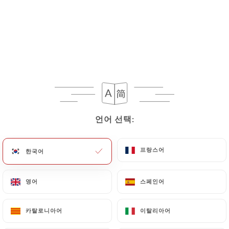
Boissons : Mungier
Viandes : La Bnéssane
Poissons : Manée Mangain (Rhône)
Fruits/Légumes : Voie Vente
(Rhône)
Boulangerie : St Just
언어 선택:
언어 선택:
브런치
일일 메뉴
우리의 보졸레
프랑스어
프랑스어
한국어
한국어
Petite pause café ?
영어
영어
스페인어
스페인어
Chaque matin de 9h à 11h30. Nos
croissants sortent tout juste du four
카탈로니아어
카탈로니아어
이탈리아어
이탈리아어
Soyons gourmands !