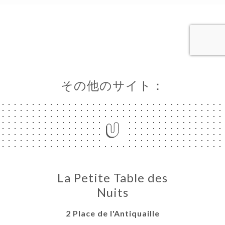
約
ラリー
ュー
ュー
NCH
その他のサイト：
DE
IERE
À
TER
ISATION
絡先
La Petite Table des
Nuits
2 Place de l'Antiquaille