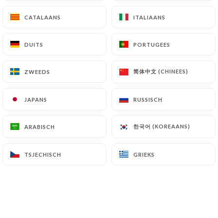
CATALAANS
CATALAANS
ITALIAANS
ITALIAANS
NL
MENU
DUITS
DUITS
PORTUGEES
PORTUGEES
简体中文 (CHINEES)
简体中文 (CHINEES)
ZWEEDS
ZWEEDS
JAPANS
JAPANS
RUSSISCH
RUSSISCH
/
HOME
PRIVATISATION
PRIVATISATION
한국어 (KOREAANS)
한국어 (KOREAANS)
ARABISCH
ARABISCH
TSJECHISCH
TSJECHISCH
GRIEKS
GRIEKS