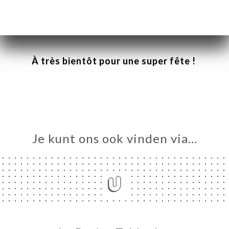
DE
IERE
֎֎֎֎֎֎֎֎֎֎֎
À
TER
À très bientôt pour une super fête !
ISATION
TACT
Je kunt ons ook vinden via…