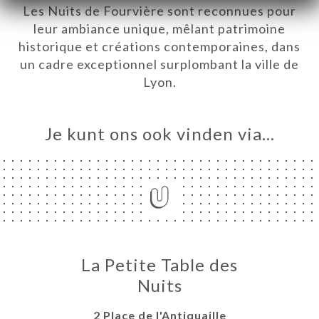
Les Nuits de Fourvière sont reconnues pour
ME
leur ambiance unique, mêlant patrimoine
VEREN
historique et créations contemporaines, dans
ERIJ
un cadre exceptionnel surplombant la ville de
IEW
Lyon.
NU
NCH
Je kunt ons ook vinden via…
DE
IERE
À
TER
ISATION
TACT
La Petite Table des
Nuits
2 Place de l'Antiquaille