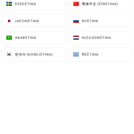
简体中文 (ČÍNŠTINA)
简体中文 (ČÍNŠTINA)
ŠVÉDŠTINA
ŠVÉDŠTINA
JAPONŠTINA
JAPONŠTINA
RUŠTINA
RUŠTINA
Un restaurant convivial et chaleureux.
Cuisine toute faite maison à base de
produits frais et de saison.
ARABŠTINA
ARABŠTINA
NIZOZEMŠTINA
NIZOZEMŠTINA
Notre Chef Seb et notre responsable
한국어 (KOREJŠTINA)
한국어 (KOREJŠTINA)
ŘEČTINA
ŘEČTINA
Marie-Ca, vous accueille dans la joie et
la bonne humeur
La Petite Table des Nuits vous propose
:
Un petit dej de champions, avec
formules (œuf a la coque, boissons
chaudes…).
Un déjeuner a base de produits frais et
fait maison( sur place ou à emporter).
Un large choix de boissons.