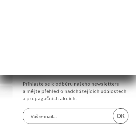
Neděle
11:00-22:00
Sledujte všechny novinky
o obchodě La Petite Table des
Nuits
Přihlaste se k odběru našeho newsletteru
a mějte přehled o nadcházejících událostech
a propagačních akcích.
OK