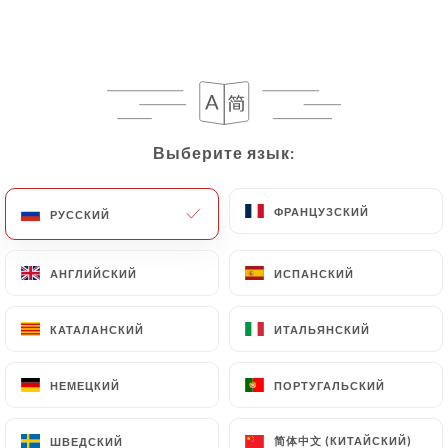
Выберите язык:
Выберите язык:
ФРАНЦУЗСКИЙ
ФРАНЦУЗСКИЙ
РУССКИЙ
РУССКИЙ
АНГЛИЙСКИЙ
АНГЛИЙСКИЙ
ИСПАНСКИЙ
ИСПАНСКИЙ
КАТАЛАНСКИЙ
КАТАЛАНСКИЙ
ИТАЛЬЯНСКИЙ
ИТАЛЬЯНСКИЙ
НЕМЕЦКИЙ
НЕМЕЦКИЙ
ПОРТУГАЛЬСКИЙ
ПОРТУГАЛЬСКИЙ
简体中文 (КИТАЙСКИЙ)
简体中文 (КИТАЙСКИЙ)
ШВЕДСКИЙ
ШВЕДСКИЙ