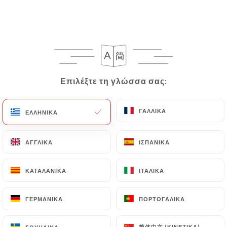
457 ΑΞΙΟΛΌΓΗΣΗ
CUISINE MAISON FOURVIÈRE
2 Place De L'Antiquaille
69005 Lyon France
Επιλέξτε τη γλώσσα σας:
Επιλέξτε τη γλώσσα σας:
ΓΑΛΛΙΚΆ
ΓΑΛΛΙΚΆ
ΕΛΛΗΝΙΚΆ
ΕΛΛΗΝΙΚΆ
ΑΓΓΛΙΚΆ
ΑΓΓΛΙΚΆ
ΙΣΠΑΝΙΚΆ
ΙΣΠΑΝΙΚΆ
ΚΑΤΑΛΑΝΙΚΆ
ΚΑΤΑΛΑΝΙΚΆ
ΙΤΑΛΙΚΆ
ΙΤΑΛΙΚΆ
ΓΕΡΜΑΝΙΚΆ
ΓΕΡΜΑΝΙΚΆ
ΠΟΡΤΟΓΑΛΙΚΆ
ΠΟΡΤΟΓΑΛΙΚΆ
Ποιοι είμαστε;
简体中文 (ΚΙΝΈΖΙΚΑ)
简体中文 (ΚΙΝΈΖΙΚΑ)