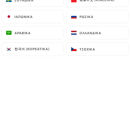
ΣΟΥΗΔΙΚΆ
ΣΟΥΗΔΙΚΆ
ΙΑΠΩΝΙΚΆ
ΙΑΠΩΝΙΚΆ
ΡΩΣΙΚΆ
ΡΩΣΙΚΆ
Un restaurant convivial et chaleureux.
Cuisine toute faite maison à base de
ΑΡΑΒΙΚΆ
ΑΡΑΒΙΚΆ
ΟΛΛΑΝΔΙΚΆ
ΟΛΛΑΝΔΙΚΆ
produits frais et de saison.
Notre Chef Seb et notre responsable
한국어 (ΚΟΡΕΆΤΙΚΑ)
한국어 (ΚΟΡΕΆΤΙΚΑ)
ΤΣΈΧΙΚΑ
ΤΣΈΧΙΚΑ
Marie-Ca, vous accueille dans la joie et
la bonne humeur
La Petite Table des Nuits vous propose
:
Un petit dej de champions, avec
formules (œuf a la coque, boissons
chaudes…).
Un déjeuner a base de produits frais et
fait maison( sur place ou à emporter).
Un large choix de boissons.