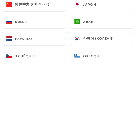
简体中文 (CHINESE)
简体中文 (CHINESE)
JAPON
JAPON
RUSSIE
RUSSIE
ARABE
ARABE
Un restaurant convivial et chaleureux.
Cuisine toute faite maison à base de
produits frais et de saison.
한국어 (KOREAN)
한국어 (KOREAN)
PAYS-BAS
PAYS-BAS
Notre Chef Seb et notre responsable
TCHÉQUIE
TCHÉQUIE
GRECQUE
GRECQUE
Marie-Ca, vous accueille dans la joie et
la bonne humeur
La Petite Table des Nuits vous propose
:
Un petit dej de champions, avec
formules (œuf a la coque, boissons
chaudes…).
Un déjeuner a base de produits frais et
fait maison( sur place ou à emporter).
Un large choix de boissons.